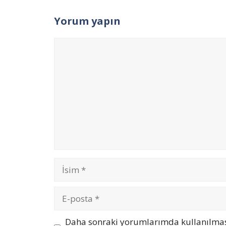
Yorum yapın
Yorum
İsim
E-
posta
İnternet
Daha sonraki yorumlarımda kullanılması