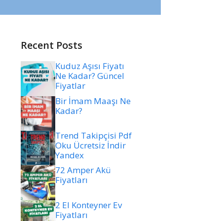
Recent Posts
Kuduz Aşısı Fiyatı
Ne Kadar? Güncel
Fiyatlar
Bir İmam Maaşı Ne
Kadar?
Trend Takipçisi Pdf
Oku Ücretsiz İndir
Yandex
72 Amper Akü
Fiyatları
2 El Konteyner Ev
Fiyatları