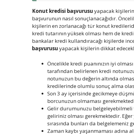
Konut kredisi başvurusu
yapacak kişileri
başvurunun nasıl sonuçlanacağıdır. Öncelikle
kişilerin en zorlanacağı tür konut krediler
kredi tutarının yüksek olması hem de kred
bankalar kredi kullandıracağı kişilerde in
başvurusu
yapacak kişilerin dikkat edecekle
Öncelikle kredi puanınızın iyi olmas
tarafından belirlenen kredi notunuz
notunuzun bu değerin altında olmas
kredilerinde olumlu sonuç alma olası
Son 3 ay içerisinde gecikmeye düşm
borcunuzun olmaması gerekmektedi
Gelir durumunuzu belgeleyebilmeli ve 
geliriniz olması gerekmektedir. Eğer
sırasında bunları da belgelemeniz g
Zaman kaybı yaşanmaması adına alma