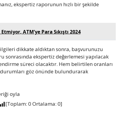
manız, ekspertiz raporunun hızlı bir şekilde
Etmiyor, ATM’ye Para Sıkıştı 2024
ilgileri dikkate aldıktan sonra, başvurunuzu
u sonrasında ekspertiz değerlemesi yapılacak
ndirme süreci olacaktır. Hem belirtilen oranları
 durumları göz önünde bulundurarak
eriği oyla
[Toplam:
0
Ortalama:
0
]