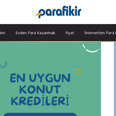
leri
Evden Para Kazanmak
Fiyat
İnternetten Para