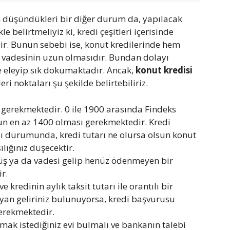
n düşündükleri bir diğer durum da, yapılacak
 belirtmeliyiz ki, kredi çeşitleri içerisinde
idir. Bunun sebebi ise, konut kredilerinde hem
i vadesinin uzun olmasıdır. Bundan dolayı
ce eleyip sık dokumaktadır. Ancak,
konut kredisi
ri noktaları şu şekilde belirtebiliriz.
ı gerekmektedir. 0 ile 1900 arasında Findeks
un en az 1400 olması gerekmektedir. Kredi
ı durumunda, kredi tutarı ne olursa olsun konut
lığınız düşecektir.
üş ya da vadesi gelip henüz ödenmeyen bir
r.
kredinin aylık taksit tutarı ile orantılı bir
 yan geliriniz bulunuyorsa, kredi başvurusu
erekmektedir.
k istediğiniz evi bulmalı ve bankanın talebi