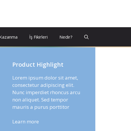
 Kazanma
İş Fikirleri
Nedir?
Product Highlight
Lorem ipsum dolor sit amet,
consectetur adipiscing elit.
Nunc imperdiet rhoncus arcu
non aliquet. Sed tempor
mauris a purus porttitor
Learn more