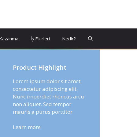
 Kazanma
İş Fikirleri
Nedir?
Product Highlight
Lorem ipsum dolor sit amet,
consectetur adipiscing elit.
Nunc imperdiet rhoncus arcu
non aliquet. Sed tempor
mauris a purus porttitor
Learn more