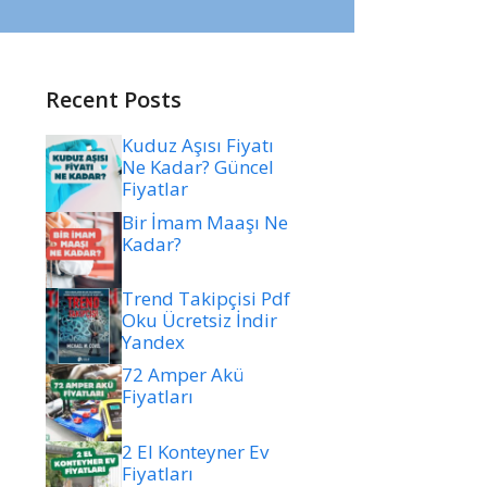
Recent Posts
Kuduz Aşısı Fiyatı
Ne Kadar? Güncel
Fiyatlar
Bir İmam Maaşı Ne
Kadar?
Trend Takipçisi Pdf
Oku Ücretsiz İndir
Yandex
72 Amper Akü
Fiyatları
2 El Konteyner Ev
Fiyatları