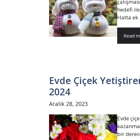
çalışması
hedefi il
Hatta ek .
Read m
Evde Çiçek Yetiştir
2024
Aralık 28, 2023
Evde çiçe
kazanmak 
bir derec