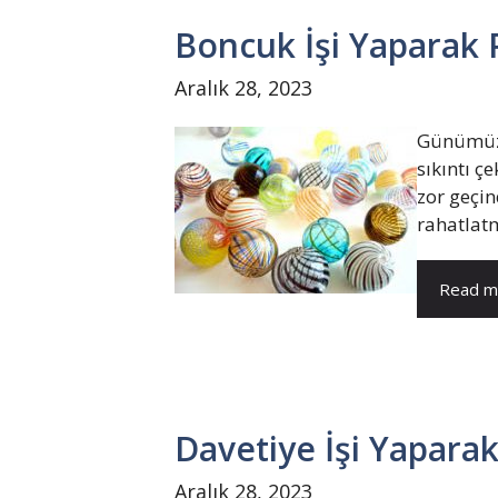
Boncuk İşi Yaparak
Aralık 28, 2023
Günümüzd
sıkıntı ç
zor geçin
rahatlatma
Read m
Davetiye İşi Yapara
Aralık 28, 2023