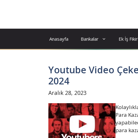
İçeriğe
atla
Anasayfa
Bankalar
Ek İş Fikir
Youtube Video Çek
2024
Aralık 28, 2023
Kolaylıkl
Para Kaz
yapabilec
para kaz