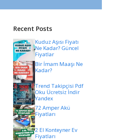
Recent Posts
Kuduz Aşısı Fiyatı
Ne Kadar? Güncel
Fiyatlar
Bir İmam Maaşı Ne
Kadar?
Trend Takipçisi Pdf
Oku Ücretsiz İndir
Yandex
72 Amper Akü
Fiyatları
2 El Konteyner Ev
Fiyatları