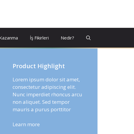
 Kazanma
İş Fikirleri
Nedir?
Product Highlight
Lorem ipsum dolor sit amet,
consectetur adipiscing elit.
Nunc imperdiet rhoncus arcu
non aliquet. Sed tempor
mauris a purus porttitor
Learn more