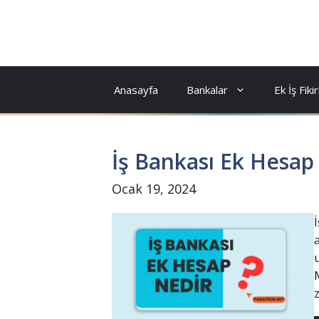
İçeriğe
atla
Anasayfa
Bankalar
Ek İş Fikir
İş Bankası Ek Hesap
Ocak 19, 2024