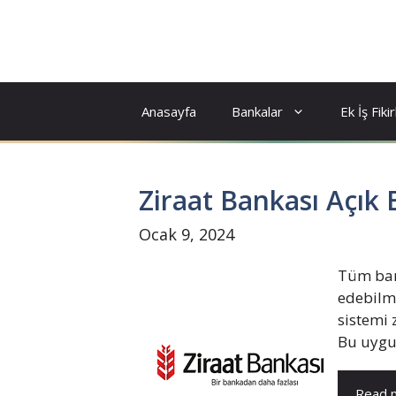
İçeriğe
atla
Anasayfa
Bankalar
Ek İş Fikir
Ziraat Bankası Açık 
Ocak 9, 2024
Tüm bank
edebilme
sistemi 
Bu uygul
Read 