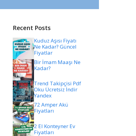
Recent Posts
Kuduz Aşısı Fiyatı
Ne Kadar? Güncel
Fiyatlar
Bir İmam Maaşı Ne
Kadar?
Trend Takipçisi Pdf
Oku Ücretsiz İndir
Yandex
72 Amper Akü
Fiyatları
2 El Konteyner Ev
Fiyatları