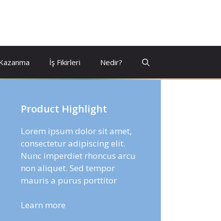
 Kazanma
İş Fikirleri
Nedir?
Product Highlight
Lorem ipsum dolor sit amet,
consectetur adipiscing elit.
Nunc imperdiet rhoncus arcu
non aliquet. Sed tempor
mauris a purus porttitor
Learn more