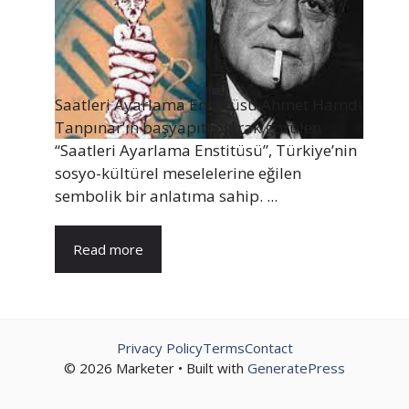
Saatleri Ayarlama Enstitüsü Ahmet Hamdi
Tanpınar’ın başyapıtı olarak görülen
“Saatleri Ayarlama Enstitüsü”, Türkiye’nin
sosyo-kültürel meselelerine eğilen
sembolik bir anlatıma sahip. ...
Read more
Privacy Policy
Terms
Contact
© 2026 Marketer • Built with
GeneratePress